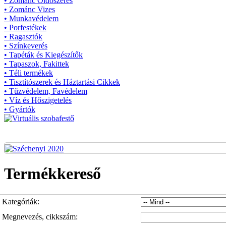
• Zománc Oldószeres
• Zománc Vizes
• Munkavédelem
• Porfestékek
• Ragasztók
• Színkeverés
• Tapéták és Kiegészítők
• Tapaszok, Fakittek
• Téli termékek
• Tisztítószerek és Háztartási Cikkek
• Tűzvédelem, Favédelem
• Víz és Hőszigetelés
• Gyártók
Termékkereső
Kategóriák:
Megnevezés, cikkszám: