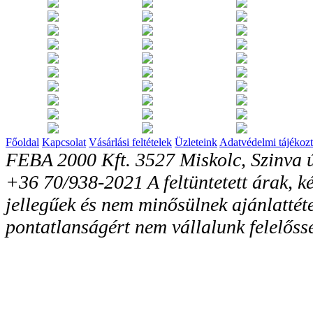
Főoldal
Kapcsolat
Vásárlási feltételek
Üzleteink
Adatvédelmi tájékozt
FEBA 2000 Kft. 3527 Miskolc, Szinva ú
+36 70/938-2021 A feltüntetett árak, ké
jellegűek és nem minősülnek ajánlattéte
pontatlanságért nem vállalunk felelőss