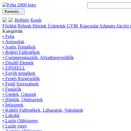
Belépés
Kosár
Főoldal
Rólunk
Híreink
Üzleteink
GYIK
Kapcsolat
Adataim
Akciós 
Kategóriák
• Feba
• Aerosolok
• Autós Termékek
• Beltéri Falfestékek
• Csemperagasztók, Aljzatkiegyenlítők
• Díszítő Elemek
• EINHELL
• Egyéb termékek
• Festés Kiegészítők
• Festő Szerszámok
• Fugázók
• Glettek, Gipszek
• Hígítók, Oldószerek
• Írtószerek
• Kültéri Falfestékek, Lábazatok, Vakolatok
• Lakokk
• Lazúr Oldószeres
• Lazúr vizes