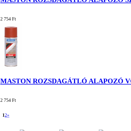
2 754 Ft
MASTON ROZSDAGÁTLÓ ALAPOZÓ VÖ
2 754 Ft
1
2
»