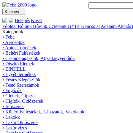
Belépés
Kosár
Főoldal
Rólunk
Híreink
Üzleteink
GYIK
Kapcsolat
Adataim
Akciós 
Kategóriák
• Feba
• Aerosolok
• Autós Termékek
• Beltéri Falfestékek
• Csemperagasztók, Aljzatkiegyenlítők
• Díszítő Elemek
• EINHELL
• Egyéb termékek
• Festés Kiegészítők
• Festő Szerszámok
• Fugázók
• Glettek, Gipszek
• Hígítók, Oldószerek
• Írtószerek
• Kültéri Falfestékek, Lábazatok, Vakolatok
• Lakokk
• Lazúr Oldószeres
• Lazúr vizes