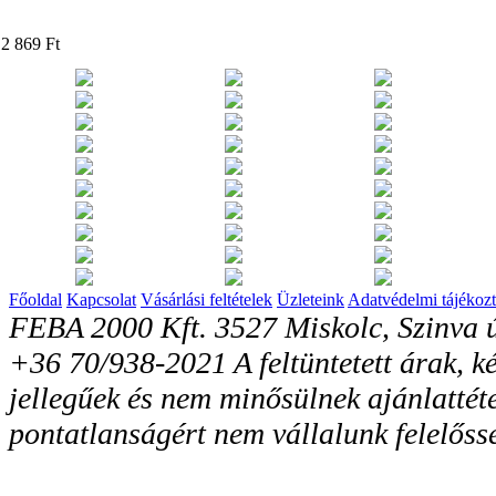
2 869 Ft
Főoldal
Kapcsolat
Vásárlási feltételek
Üzleteink
Adatvédelmi tájékozt
FEBA 2000 Kft. 3527 Miskolc, Szinva ú
+36 70/938-2021 A feltüntetett árak, ké
jellegűek és nem minősülnek ajánlattéte
pontatlanságért nem vállalunk felelőss