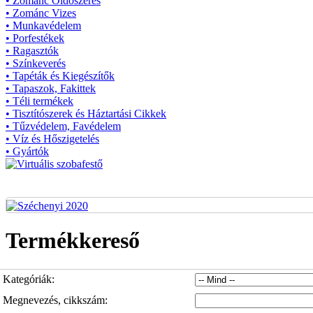
• Zománc Oldószeres
• Zománc Vizes
• Munkavédelem
• Porfestékek
• Ragasztók
• Színkeverés
• Tapéták és Kiegészítők
• Tapaszok, Fakittek
• Téli termékek
• Tisztítószerek és Háztartási Cikkek
• Tűzvédelem, Favédelem
• Víz és Hőszigetelés
• Gyártók
Termékkereső
Kategóriák:
Megnevezés, cikkszám: