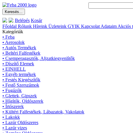
Belépés
Kosár
Főoldal
Rólunk
Híreink
Üzleteink
GYIK
Kapcsolat
Adataim
Akciós 
Kategóriák
• Feba
• Aerosolok
• Autós Termékek
• Beltéri Falfestékek
• Csemperagasztók, Aljzatkiegyenlítők
• Díszítő Elemek
• EINHELL
• Egyéb termékek
• Festés Kiegészítők
• Festő Szerszámok
• Fugázók
• Glettek, Gipszek
• Hígítók, Oldószerek
• Írtószerek
• Kültéri Falfestékek, Lábazatok, Vakolatok
• Lakokk
• Lazúr Oldószeres
• Lazúr vizes