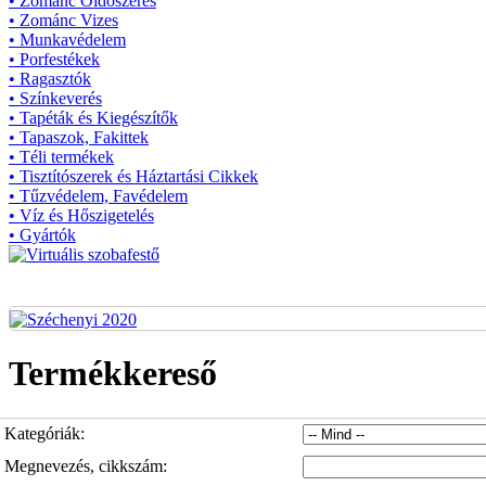
• Zománc Oldószeres
• Zománc Vizes
• Munkavédelem
• Porfestékek
• Ragasztók
• Színkeverés
• Tapéták és Kiegészítők
• Tapaszok, Fakittek
• Téli termékek
• Tisztítószerek és Háztartási Cikkek
• Tűzvédelem, Favédelem
• Víz és Hőszigetelés
• Gyártók
Termékkereső
Kategóriák:
Megnevezés, cikkszám: