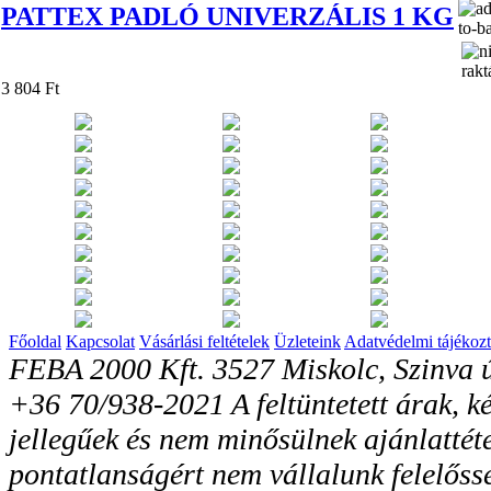
PATTEX PADLÓ UNIVERZÁLIS 1 KG
3 804 Ft
Főoldal
Kapcsolat
Vásárlási feltételek
Üzleteink
Adatvédelmi tájékozt
FEBA 2000 Kft. 3527 Miskolc, Szinva ú
+36 70/938-2021 A feltüntetett árak, ké
jellegűek és nem minősülnek ajánlattéte
pontatlanságért nem vállalunk felelőss