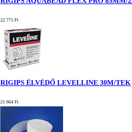
RIGIPS AQUABEAD FLEX PRO 85MM/
22 771 Ft
RIGIPS ÉLVÉDŐ LEVELLINE 30M/TEK
21 664 Ft