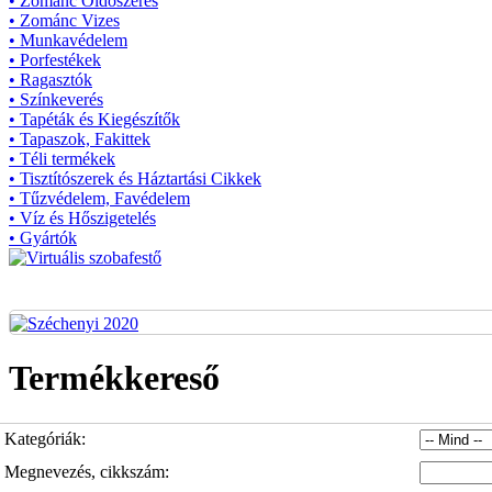
• Zománc Oldószeres
• Zománc Vizes
• Munkavédelem
• Porfestékek
• Ragasztók
• Színkeverés
• Tapéták és Kiegészítők
• Tapaszok, Fakittek
• Téli termékek
• Tisztítószerek és Háztartási Cikkek
• Tűzvédelem, Favédelem
• Víz és Hőszigetelés
• Gyártók
Termékkereső
Kategóriák:
Megnevezés, cikkszám: