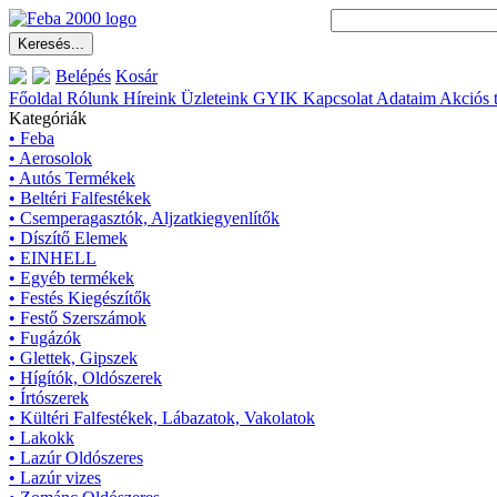
Belépés
Kosár
Főoldal
Rólunk
Híreink
Üzleteink
GYIK
Kapcsolat
Adataim
Akciós 
Kategóriák
• Feba
• Aerosolok
• Autós Termékek
• Beltéri Falfestékek
• Csemperagasztók, Aljzatkiegyenlítők
• Díszítő Elemek
• EINHELL
• Egyéb termékek
• Festés Kiegészítők
• Festő Szerszámok
• Fugázók
• Glettek, Gipszek
• Hígítók, Oldószerek
• Írtószerek
• Kültéri Falfestékek, Lábazatok, Vakolatok
• Lakokk
• Lazúr Oldószeres
• Lazúr vizes