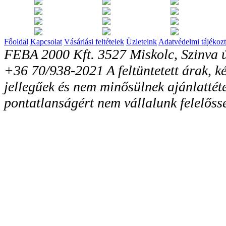
Főoldal
Kapcsolat
Vásárlási feltételek
Üzleteink
Adatvédelmi tájékozt
FEBA 2000 Kft. 3527 Miskolc, Szinva ú
+36 70/938-2021 A feltüntetett árak, ké
jellegűek és nem minősülnek ajánlattéte
pontatlanságért nem vállalunk felelőss