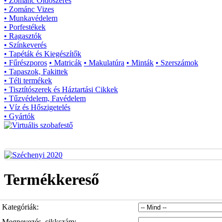
• Zománc Oldószeres
• Zománc Vizes
• Munkavédelem
• Porfestékek
• Ragasztók
• Színkeverés
• Tapéták és Kiegészítők
• Fűrészporos
• Matricák
• Makulatúra
• Minták
• Szerszámok
• Tapaszok, Fakittek
• Téli termékek
• Tisztítószerek és Háztartási Cikkek
• Tűzvédelem, Favédelem
• Víz és Hőszigetelés
• Gyártók
Termékkereső
Kategóriák:
Megnevezés, cikkszám: