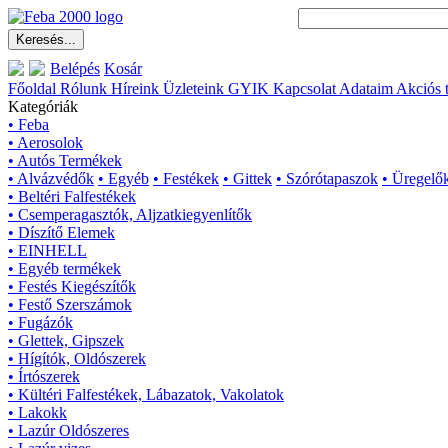
Belépés
Kosár
Főoldal
Rólunk
Híreink
Üzleteink
GYIK
Kapcsolat
Adataim
Akciós 
Kategóriák
• Feba
• Aerosolok
• Autós Termékek
• Alvázvédők
• Egyéb
• Festékek
• Gittek
• Szórótapaszok
• Üregelő
• Beltéri Falfestékek
• Csemperagasztók, Aljzatkiegyenlítők
• Díszítő Elemek
• EINHELL
• Egyéb termékek
• Festés Kiegészítők
• Festő Szerszámok
• Fugázók
• Glettek, Gipszek
• Hígítók, Oldószerek
• Írtószerek
• Kültéri Falfestékek, Lábazatok, Vakolatok
• Lakokk
• Lazúr Oldószeres