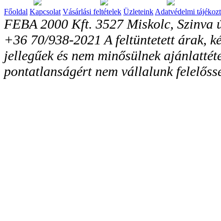
Főoldal
Kapcsolat
Vásárlási feltételek
Üzleteink
Adatvédelmi tájékozt
FEBA 2000 Kft. 3527 Miskolc, Szinva ú
+36 70/938-2021 A feltüntetett árak, ké
jellegűek és nem minősülnek ajánlattéte
pontatlanságért nem vállalunk felelőss