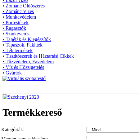
• Lazúr vizes
• Zománc Oldószeres
• Zománc Vizes
• Munkavédelem
• Porfestékek
• Ragasztók
• Színkeverés
• Tapéták és Kiegészítők
• Tapaszok, Fakittek
• Téli termékek
• Tisztítószerek és Háztartási Cikkek
• Tűzvédelem, Favédelem
• Víz és Hőszigetelés
• Gyártók
Termékkereső
Kategóriák:
Megnevezés, cikkszám: