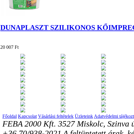
DUNAPLASZT SZILIKONOS KŐIMPRE
20 007 Ft
Főoldal
Kapcsolat
Vásárlási feltételek
Üzleteink
Adatvédelmi tájékozt
FEBA 2000 Kft. 3527 Miskolc, Szinva ú
+36 70/938-2021 A feltüntetett árak, ké