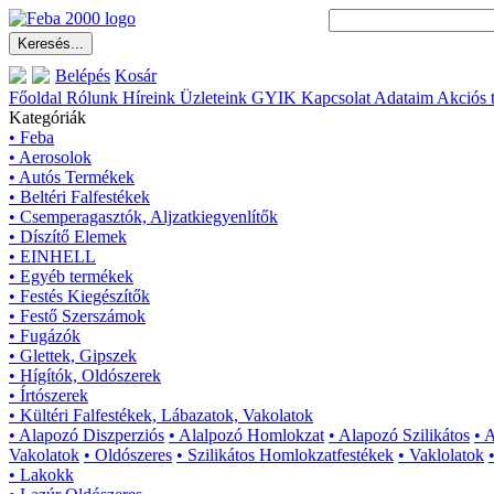
Belépés
Kosár
Főoldal
Rólunk
Híreink
Üzleteink
GYIK
Kapcsolat
Adataim
Akciós 
Kategóriák
• Feba
• Aerosolok
• Autós Termékek
• Beltéri Falfestékek
• Csemperagasztók, Aljzatkiegyenlítők
• Díszítő Elemek
• EINHELL
• Egyéb termékek
• Festés Kiegészítők
• Festő Szerszámok
• Fugázók
• Glettek, Gipszek
• Hígítók, Oldószerek
• Írtószerek
• Kültéri Falfestékek, Lábazatok, Vakolatok
• Alapozó Diszperziós
• Alalpozó Homlokzat
• Alapozó Szilikátos
• 
Vakolatok
• Oldószeres
• Szilikátos Homlokzatfestékek
• Vaklolatok
• Lakokk