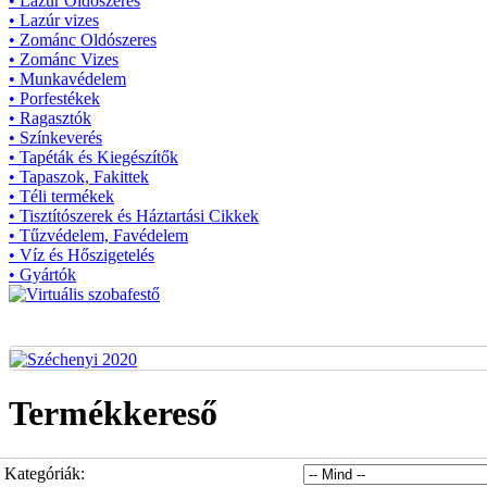
• Lazúr Oldószeres
• Lazúr vizes
• Zománc Oldószeres
• Zománc Vizes
• Munkavédelem
• Porfestékek
• Ragasztók
• Színkeverés
• Tapéták és Kiegészítők
• Tapaszok, Fakittek
• Téli termékek
• Tisztítószerek és Háztartási Cikkek
• Tűzvédelem, Favédelem
• Víz és Hőszigetelés
• Gyártók
Termékkereső
Kategóriák: