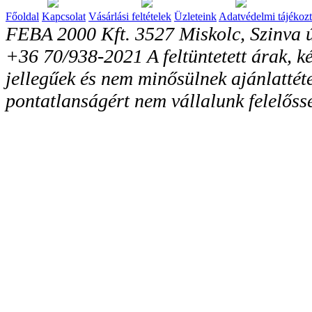
Főoldal
Kapcsolat
Vásárlási feltételek
Üzleteink
Adatvédelmi tájékozt
FEBA 2000 Kft. 3527 Miskolc, Szinva ú
+36 70/938-2021 A feltüntetett árak, ké
jellegűek és nem minősülnek ajánlattéte
pontatlanságért nem vállalunk felelőss