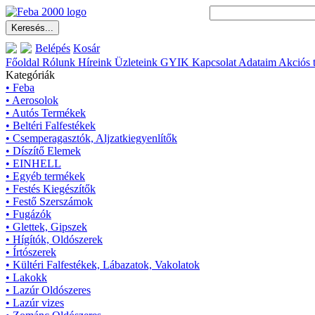
Belépés
Kosár
Főoldal
Rólunk
Híreink
Üzleteink
GYIK
Kapcsolat
Adataim
Akciós 
Kategóriák
• Feba
• Aerosolok
• Autós Termékek
• Beltéri Falfestékek
• Csemperagasztók, Aljzatkiegyenlítők
• Díszítő Elemek
• EINHELL
• Egyéb termékek
• Festés Kiegészítők
• Festő Szerszámok
• Fugázók
• Glettek, Gipszek
• Hígítók, Oldószerek
• Írtószerek
• Kültéri Falfestékek, Lábazatok, Vakolatok
• Lakokk
• Lazúr Oldószeres
• Lazúr vizes