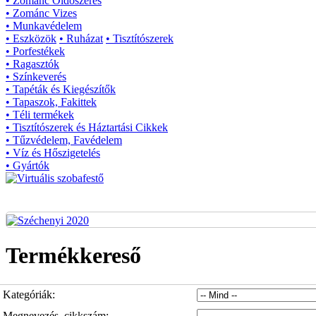
• Zománc Oldószeres
• Zománc Vizes
• Munkavédelem
• Eszközök
• Ruházat
• Tisztítószerek
• Porfestékek
• Ragasztók
• Színkeverés
• Tapéták és Kiegészítők
• Tapaszok, Fakittek
• Téli termékek
• Tisztítószerek és Háztartási Cikkek
• Tűzvédelem, Favédelem
• Víz és Hőszigetelés
• Gyártók
Termékkereső
Kategóriák:
Megnevezés, cikkszám: