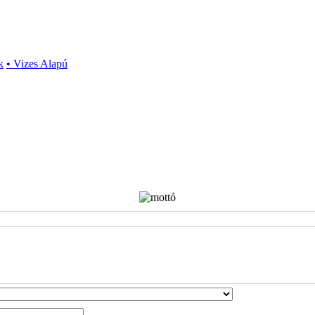
k
• Vizes Alapú