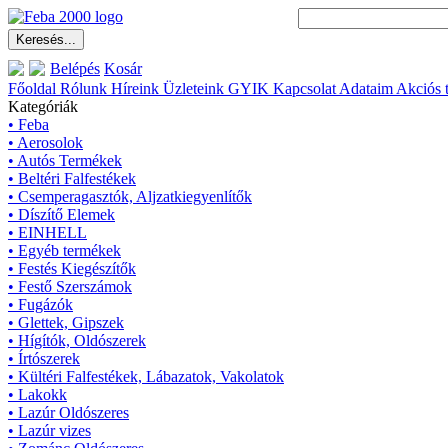
Belépés
Kosár
Főoldal
Rólunk
Híreink
Üzleteink
GYIK
Kapcsolat
Adataim
Akciós 
Kategóriák
• Feba
• Aerosolok
• Autós Termékek
• Beltéri Falfestékek
• Csemperagasztók, Aljzatkiegyenlítők
• Díszítő Elemek
• EINHELL
• Egyéb termékek
• Festés Kiegészítők
• Festő Szerszámok
• Fugázók
• Glettek, Gipszek
• Hígítók, Oldószerek
• Írtószerek
• Kültéri Falfestékek, Lábazatok, Vakolatok
• Lakokk
• Lazúr Oldószeres
• Lazúr vizes