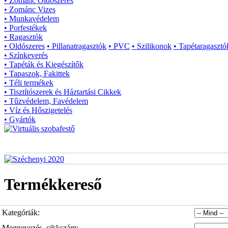
• Zománc Oldószeres
• Zománc Vizes
• Munkavédelem
• Porfestékek
• Ragasztók
• Oldószeres
• Pillanatragasztók
• PVC
• Szilikonok
• Tapétaragasztó
• Színkeverés
• Tapéták és Kiegészítők
• Tapaszok, Fakittek
• Téli termékek
• Tisztítószerek és Háztartási Cikkek
• Tűzvédelem, Favédelem
• Víz és Hőszigetelés
• Gyártók
Termékkereső
Kategóriák:
Megnevezés, cikkszám: