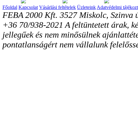
Főoldal
Kapcsolat
Vásárlási feltételek
Üzleteink
Adatvédelmi tájékozt
FEBA 2000 Kft. 3527 Miskolc, Szinva ú
+36 70/938-2021 A feltüntetett árak, ké
jellegűek és nem minősülnek ajánlattéte
pontatlanságért nem vállalunk felelőss