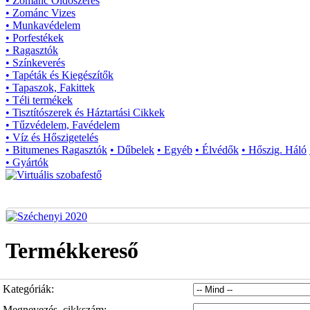
• Zománc Oldószeres
• Zománc Vizes
• Munkavédelem
• Porfestékek
• Ragasztók
• Színkeverés
• Tapéták és Kiegészítők
• Tapaszok, Fakittek
• Téli termékek
• Tisztítószerek és Háztartási Cikkek
• Tűzvédelem, Favédelem
• Víz és Hőszigetelés
• Bitumenes Ragasztók
• Dűbelek
• Egyéb
• Élvédők
• Hőszig. Háló
• Gyártók
Termékkereső
Kategóriák:
Megnevezés, cikkszám: