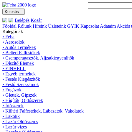
Belépés
Kosár
Főoldal
Rólunk
Híreink
Üzleteink
GYIK
Kapcsolat
Adataim
Akciós 
Kategóriák
• Feba
• Aerosolok
• Autós Termékek
• Beltéri Falfestékek
• Csemperagasztók, Aljzatkiegyenlítők
• Díszítő Elemek
• EINHELL
• Egyéb termékek
• Festés Kiegészítők
• Festő Szerszámok
• Fugázók
• Glettek, Gipszek
• Hígítók, Oldószerek
• Írtószerek
• Kültéri Falfestékek, Lábazatok, Vakolatok
• Lakokk
• Lazúr Oldószeres
• Lazúr vizes