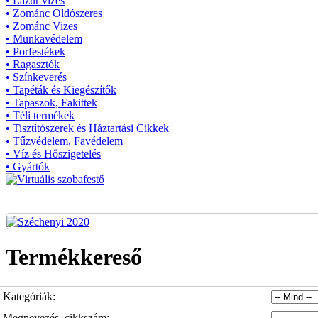
• Lazúr vizes
• Zománc Oldószeres
• Zománc Vizes
• Munkavédelem
• Porfestékek
• Ragasztók
• Színkeverés
• Tapéták és Kiegészítők
• Tapaszok, Fakittek
• Téli termékek
• Tisztítószerek és Háztartási Cikkek
• Tűzvédelem, Favédelem
• Víz és Hőszigetelés
• Gyártók
Termékkereső
Kategóriák:
Megnevezés, cikkszám: