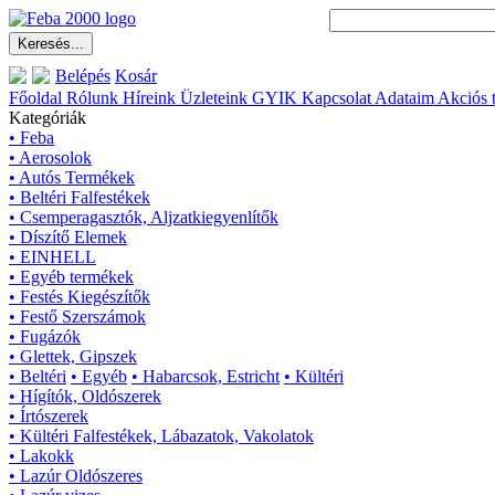
Belépés
Kosár
Főoldal
Rólunk
Híreink
Üzleteink
GYIK
Kapcsolat
Adataim
Akciós 
Kategóriák
• Feba
• Aerosolok
• Autós Termékek
• Beltéri Falfestékek
• Csemperagasztók, Aljzatkiegyenlítők
• Díszítő Elemek
• EINHELL
• Egyéb termékek
• Festés Kiegészítők
• Festő Szerszámok
• Fugázók
• Glettek, Gipszek
• Beltéri
• Egyéb
• Habarcsok, Estricht
• Kültéri
• Hígítók, Oldószerek
• Írtószerek
• Kültéri Falfestékek, Lábazatok, Vakolatok
• Lakokk
• Lazúr Oldószeres