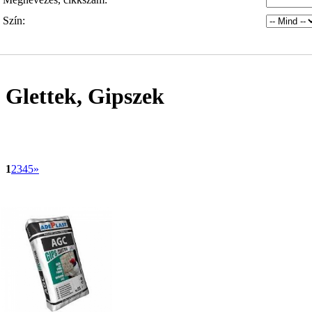
Szín:
Glettek, Gipszek
1
2
3
4
5
»