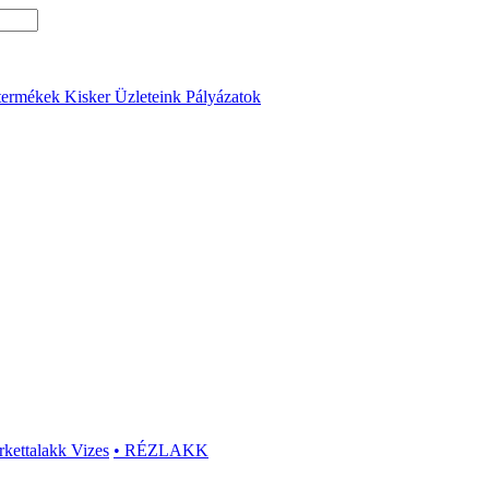
termékek
Kisker Üzleteink
Pályázatok
rkettalakk Vizes
• RÉZLAKK