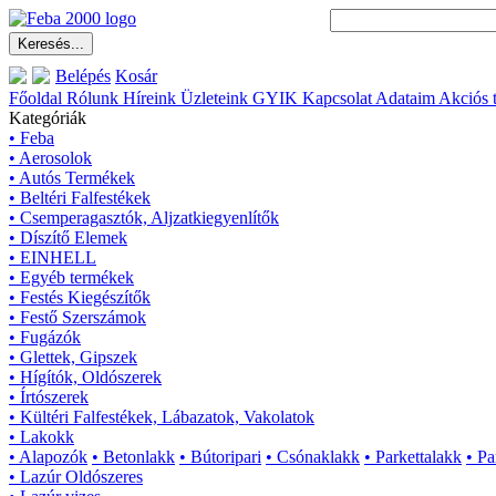
Belépés
Kosár
Főoldal
Rólunk
Híreink
Üzleteink
GYIK
Kapcsolat
Adataim
Akciós 
Kategóriák
• Feba
• Aerosolok
• Autós Termékek
• Beltéri Falfestékek
• Csemperagasztók, Aljzatkiegyenlítők
• Díszítő Elemek
• EINHELL
• Egyéb termékek
• Festés Kiegészítők
• Festő Szerszámok
• Fugázók
• Glettek, Gipszek
• Hígítók, Oldószerek
• Írtószerek
• Kültéri Falfestékek, Lábazatok, Vakolatok
• Lakokk
• Alapozók
• Betonlakk
• Bútoripari
• Csónaklakk
• Parkettalakk
• Pa
• Lazúr Oldószeres