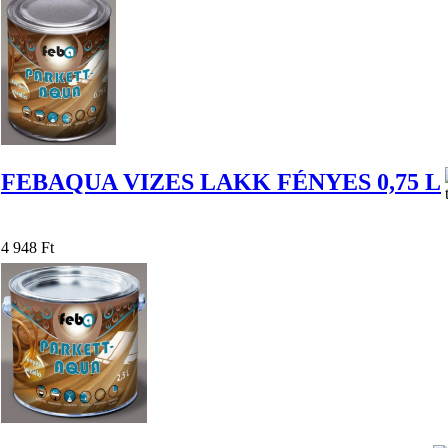
FEBAQUA VIZES LAKK FÉNYES 0,75 L
4 948 Ft