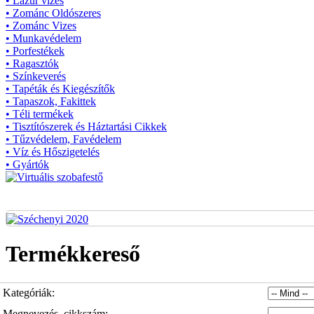
• Lazúr vizes
• Zománc Oldószeres
• Zománc Vizes
• Munkavédelem
• Porfestékek
• Ragasztók
• Színkeverés
• Tapéták és Kiegészítők
• Tapaszok, Fakittek
• Téli termékek
• Tisztítószerek és Háztartási Cikkek
• Tűzvédelem, Favédelem
• Víz és Hőszigetelés
• Gyártók
Termékkereső
Kategóriák:
Megnevezés, cikkszám: