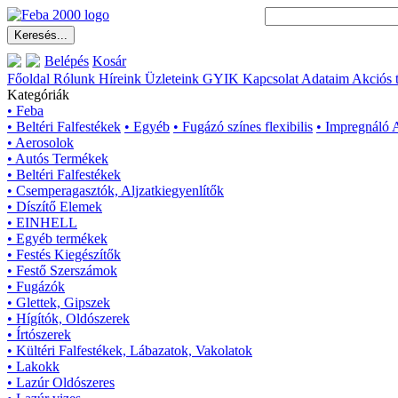
Belépés
Kosár
Főoldal
Rólunk
Híreink
Üzleteink
GYIK
Kapcsolat
Adataim
Akciós 
Kategóriák
• Feba
• Beltéri Falfestékek
• Egyéb
• Fugázó színes flexibilis
• Impregnáló 
• Aerosolok
• Autós Termékek
• Beltéri Falfestékek
• Csemperagasztók, Aljzatkiegyenlítők
• Díszítő Elemek
• EINHELL
• Egyéb termékek
• Festés Kiegészítők
• Festő Szerszámok
• Fugázók
• Glettek, Gipszek
• Hígítók, Oldószerek
• Írtószerek
• Kültéri Falfestékek, Lábazatok, Vakolatok
• Lakokk
• Lazúr Oldószeres