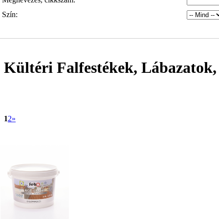
Szín:
Kültéri Falfestékek, Lábazatok
1
2
»