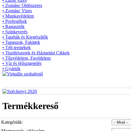
• Lazúr vizes
• Zománc Oldószeres
• Zománc Vizes
• Munkavédelem
• Porfestékek
• Ragasztók
• Színkeverés
• Tapéták és Kiegészítők
• Tapaszok, Fakittek
• Téli termékek
• Tisztítószerek és Háztartási Cikkek
• Tűzvédelem, Favédelem
• Víz és Hőszigetelés
• Gyártók
Termékkereső
Kategóriák:
Megnevezés, cikkszám: