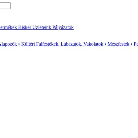
termékek
Kisker Üzleteink
Pályázatok
Alapozók
• Kültéri Falfestékek, Lábazatok, Vakolatok
• Mészfesték
• P