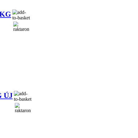
 KG
G ÚJ