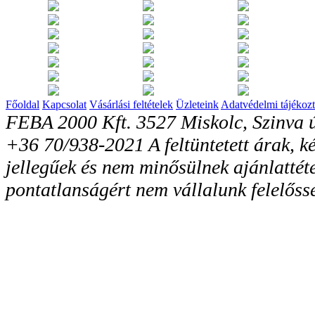
Főoldal
Kapcsolat
Vásárlási feltételek
Üzleteink
Adatvédelmi tájékozt
FEBA 2000 Kft. 3527 Miskolc, Szinva ú
+36 70/938-2021 A feltüntetett árak, ké
jellegűek és nem minősülnek ajánlattéte
pontatlanságért nem vállalunk felelőss