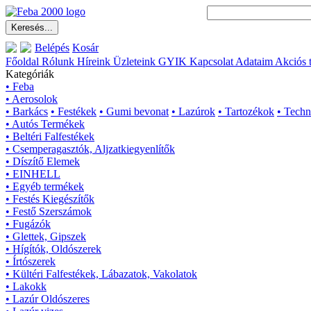
Belépés
Kosár
Főoldal
Rólunk
Híreink
Üzleteink
GYIK
Kapcsolat
Adataim
Akciós 
Kategóriák
• Feba
• Aerosolok
• Barkács
• Festékek
• Gumi bevonat
• Lazúrok
• Tartozékok
• Techn
• Autós Termékek
• Beltéri Falfestékek
• Csemperagasztók, Aljzatkiegyenlítők
• Díszítő Elemek
• EINHELL
• Egyéb termékek
• Festés Kiegészítők
• Festő Szerszámok
• Fugázók
• Glettek, Gipszek
• Hígítók, Oldószerek
• Írtószerek
• Kültéri Falfestékek, Lábazatok, Vakolatok
• Lakokk
• Lazúr Oldószeres