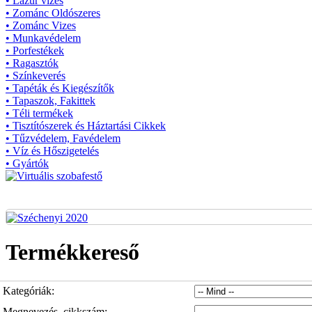
• Lazúr vizes
• Zománc Oldószeres
• Zománc Vizes
• Munkavédelem
• Porfestékek
• Ragasztók
• Színkeverés
• Tapéták és Kiegészítők
• Tapaszok, Fakittek
• Téli termékek
• Tisztítószerek és Háztartási Cikkek
• Tűzvédelem, Favédelem
• Víz és Hőszigetelés
• Gyártók
Termékkereső
Kategóriák:
Megnevezés, cikkszám: