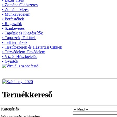
• Lazúr vizes
• Zománc Oldószeres
• Zománc Vizes
• Munkavédelem
• Porfestékek
• Ragasztók
• Színkeverés
• Tapéták és Kiegészítők
• Tapaszok, Fakittek
• Téli termékek
• Tisztítószerek és Háztartási Cikkek
• Tűzvédelem, Favédelem
• Víz és Hőszigetelés
• Gyártók
Termékkereső
Kategóriák:
Megnevezés, cikkszám: