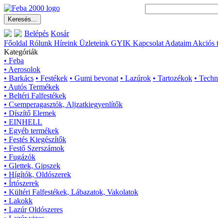
Belépés
Kosár
Főoldal
Rólunk
Híreink
Üzleteink
GYIK
Kapcsolat
Adataim
Akciós 
Kategóriák
• Feba
• Aerosolok
• Barkács
• Festékek
• Gumi bevonat
• Lazúrok
• Tartozékok
• Techn
• Autós Termékek
• Beltéri Falfestékek
• Csemperagasztók, Aljzatkiegyenlítők
• Díszítő Elemek
• EINHELL
• Egyéb termékek
• Festés Kiegészítők
• Festő Szerszámok
• Fugázók
• Glettek, Gipszek
• Hígítók, Oldószerek
• Írtószerek
• Kültéri Falfestékek, Lábazatok, Vakolatok
• Lakokk
• Lazúr Oldószeres