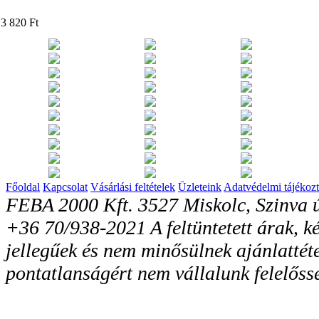
3 820 Ft
Főoldal
Kapcsolat
Vásárlási feltételek
Üzleteink
Adatvédelmi tájékozt
FEBA 2000 Kft. 3527 Miskolc, Szinva ú
+36 70/938-2021 A feltüntetett árak, ké
jellegűek és nem minősülnek ajánlattéte
pontatlanságért nem vállalunk felelőss