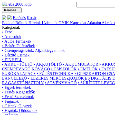
Belépés
Kosár
Főoldal
Rólunk
Híreink
Üzleteink
GYIK
Kapcsolat
Adataim
Akciós 
Kategóriák
• Feba
• Aerosolok
• Autós Termékek
• Beltéri Falfestékek
• Csemperagasztók, Aljzatkiegyenlítők
• Díszítő Elemek
• EINHELL
• AKKU+TÖLTŐ
• AKKUTÖLTŐ
• AKKUMULÁTOR
• AKKU
CSEMPEVÁGÓ,KŐVÁGÓ
• CSISZOLÓK
• EMELŐK
• FAES
FÚRÓKALAPÁCS
• FŰTÉSTECHNIKA
• GIPSZKARTON CS
LÁNCÉLEZŐ
• LÉZERES MÉRŐESZKÖZÖK ÉS DIGITÁLIS
RAGASZTÓPISZTOLY
• SÖVÉNYVÁGÓ
• SŰRÍTETT LEVE
• Egyéb termékek
• Festés Kiegészítők
• Festő Szerszámok
• Fugázók
• Glettek, Gipszek
• Hígítók, Oldószerek