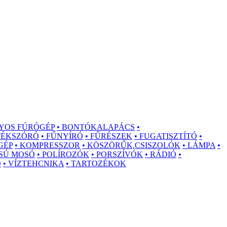
YOS FÚRÓGÉP
• BONTÓKALAPÁCS
•
STÉKSZÓRÓ
• FŰNYÍRÓ
• FŰRÉSZEK
• FUGATISZTÍTÓ
•
GÉP
• KOMPRESSZOR
• KÖSZÖRŰK,CSISZOLÓK
• LÁMPA
•
SÚ MOSÓ
• POLÍROZÓK
• PORSZÍVÓK
• RÁDIÓ
•
Ó
• VÍZTEHCNIKA
• TARTOZÉKOK