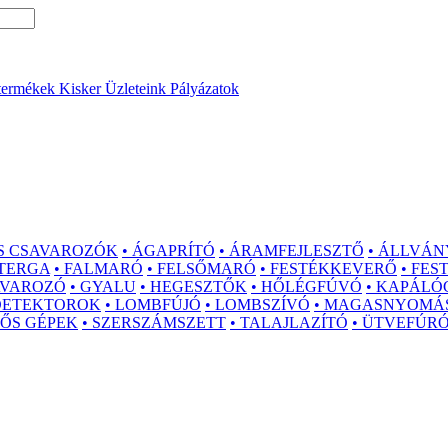
termékek
Kisker Üzleteink
Pályázatok
S CSAVAROZÓK
• ÁGAPRÍTÓ
• ÁRAMFEJLESZTŐ
• ÁLLVÁN
ZTERGA
• FALMARÓ
• FELSŐMARÓ
• FESTÉKKEVERŐ
• FE
AVAROZÓ
• GYALU
• HEGESZTŐK
• HŐLÉGFÚVÓ
• KAPÁLÓ
 DETEKTOROK
• LOMBFÚJÓ
• LOMBSZÍVÓ
• MAGASNYOMÁ
GŐS GÉPEK
• SZERSZÁMSZETT
• TALAJLAZÍTÓ
• ÜTVEFÚR