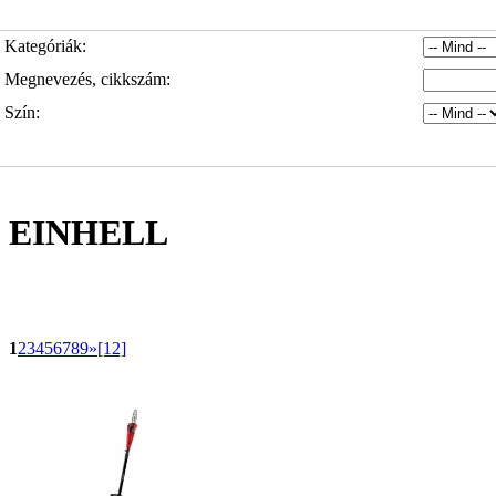
Kategóriák:
Megnevezés, cikkszám:
Szín:
EINHELL
1
2
3
4
5
6
7
8
9
»
[12]