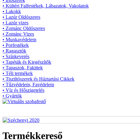
• Írtószerek
• Kültéri Falfestékek, Lábazatok, Vakolatok
• Lakokk
• Lazúr Oldószeres
• Lazúr vizes
• Zománc Oldószeres
• Zománc Vizes
• Munkavédelem
• Porfestékek
• Ragasztók
• Színkeverés
• Tapéták és Kiegészítők
• Tapaszok, Fakittek
• Téli termékek
• Tisztítószerek és Háztartási Cikkek
• Tűzvédelem, Favédelem
• Víz és Hőszigetelés
• Gyártók
Termékkereső