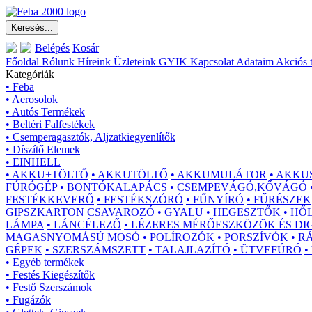
Belépés
Kosár
Főoldal
Rólunk
Híreink
Üzleteink
GYIK
Kapcsolat
Adataim
Akciós 
Kategóriák
• Feba
• Aerosolok
• Autós Termékek
• Beltéri Falfestékek
• Csemperagasztók, Aljzatkiegyenlítők
• Díszítő Elemek
• EINHELL
• AKKU+TÖLTŐ
• AKKUTÖLTŐ
• AKKUMULÁTOR
• AKKU
FÚRÓGÉP
• BONTÓKALAPÁCS
• CSEMPEVÁGÓ,KŐVÁGÓ
FESTÉKKEVERŐ
• FESTÉKSZÓRÓ
• FŰNYÍRÓ
• FŰRÉSZEK
GIPSZKARTON CSAVAROZÓ
• GYALU
• HEGESZTŐK
• HŐ
LÁMPA
• LÁNCÉLEZŐ
• LÉZERES MÉRŐESZKÖZÖK ÉS DI
MAGASNYOMÁSÚ MOSÓ
• POLÍROZÓK
• PORSZÍVÓK
• R
GÉPEK
• SZERSZÁMSZETT
• TALAJLAZÍTÓ
• ÜTVEFÚRÓ
•
• Egyéb termékek
• Festés Kiegészítők
• Festő Szerszámok
• Fugázók