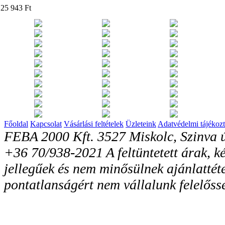
25 943 Ft
Főoldal
Kapcsolat
Vásárlási feltételek
Üzleteink
Adatvédelmi tájékozt
FEBA 2000 Kft. 3527 Miskolc, Szinva ú
+36 70/938-2021 A feltüntetett árak, ké
jellegűek és nem minősülnek ajánlattéte
pontatlanságért nem vállalunk felelőss