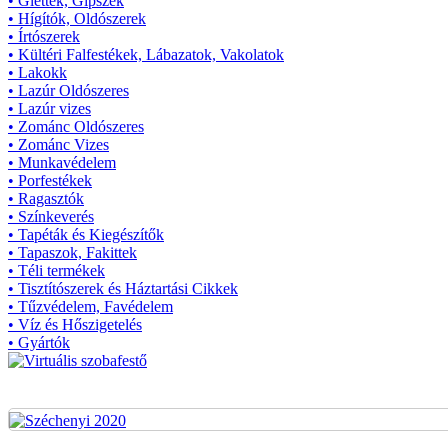
• Glettek, Gipszek
• Hígítók, Oldószerek
• Írtószerek
• Kültéri Falfestékek, Lábazatok, Vakolatok
• Lakokk
• Lazúr Oldószeres
• Lazúr vizes
• Zománc Oldószeres
• Zománc Vizes
• Munkavédelem
• Porfestékek
• Ragasztók
• Színkeverés
• Tapéták és Kiegészítők
• Tapaszok, Fakittek
• Téli termékek
• Tisztítószerek és Háztartási Cikkek
• Tűzvédelem, Favédelem
• Víz és Hőszigetelés
• Gyártók