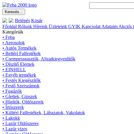
Belépés
Kosár
Főoldal
Rólunk
Híreink
Üzleteink
GYIK
Kapcsolat
Adataim
Akciós 
Kategóriák
• Feba
• Aerosolok
• Autós Termékek
• Beltéri Falfestékek
• Csemperagasztók, Aljzatkiegyenlítők
• Díszítő Elemek
• EINHELL
• Egyéb termékek
• Festés Kiegészítők
• Festő Szerszámok
• Fugázók
• Glettek, Gipszek
• Hígítók, Oldószerek
• Írtószerek
• Kültéri Falfestékek, Lábazatok, Vakolatok
• Lakokk
• Lazúr Oldószeres
• Lazúr vizes