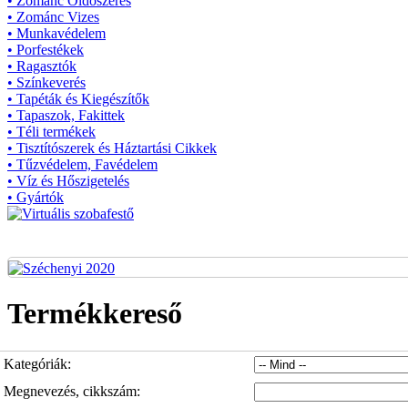
• Zománc Oldószeres
• Zománc Vizes
• Munkavédelem
• Porfestékek
• Ragasztók
• Színkeverés
• Tapéták és Kiegészítők
• Tapaszok, Fakittek
• Téli termékek
• Tisztítószerek és Háztartási Cikkek
• Tűzvédelem, Favédelem
• Víz és Hőszigetelés
• Gyártók
Termékkereső
Kategóriák:
Megnevezés, cikkszám: