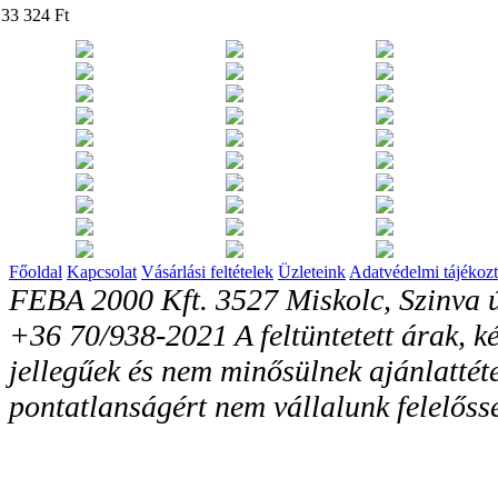
33 324 Ft
Főoldal
Kapcsolat
Vásárlási feltételek
Üzleteink
Adatvédelmi tájékozt
FEBA 2000 Kft. 3527 Miskolc, Szinva ú
+36 70/938-2021 A feltüntetett árak, ké
jellegűek és nem minősülnek ajánlattéte
pontatlanságért nem vállalunk felelőss