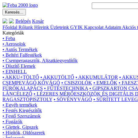
Belépés
Kosár
Főoldal
Rólunk
Híreink
Üzleteink
GYIK
Kapcsolat
Adataim
Akciós 
Kategóriák
• Feba
• Aerosolok
• Autós Termékek
• Beltéri Falfestékek
• Csemperagasztók, Aljzatkiegyenlítők
• Díszítő Elemek
• EINHELL
• AKKU+TÖLTŐ
• AKKUTÖLTŐ
• AKKUMULÁTOR
• AKKU
CSEMPEVÁGÓ,KŐVÁGÓ
• CSISZOLÓK
• EMELŐK
• FAES
FÚRÓKALAPÁCS
• FŰTÉSTECHNIKA
• GIPSZKARTON CS
LÁNCÉLEZŐ
• LÉZERES MÉRŐESZKÖZÖK ÉS DIGITÁLIS
RAGASZTÓPISZTOLY
• SÖVÉNYVÁGÓ
• SŰRÍTETT LEVE
• Egyéb termékek
• Festés Kiegészítők
• Festő Szerszámok
• Fugázók
• Glettek, Gipszek
• Hígítók, Oldószerek