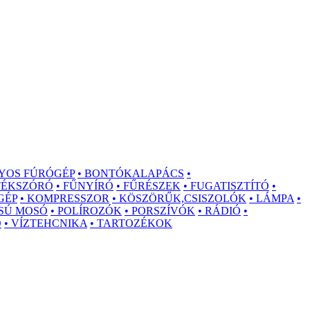
YOS FÚRÓGÉP
• BONTÓKALAPÁCS
•
STÉKSZÓRÓ
• FŰNYÍRÓ
• FŰRÉSZEK
• FUGATISZTÍTÓ
•
GÉP
• KOMPRESSZOR
• KÖSZÖRŰK,CSISZOLÓK
• LÁMPA
•
SÚ MOSÓ
• POLÍROZÓK
• PORSZÍVÓK
• RÁDIÓ
•
Ó
• VÍZTEHCNIKA
• TARTOZÉKOK