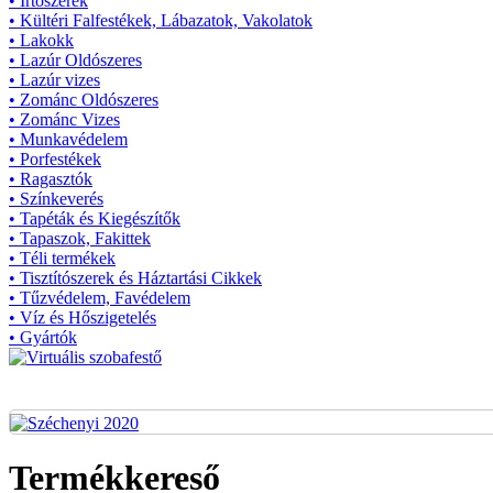
• Írtószerek
• Kültéri Falfestékek, Lábazatok, Vakolatok
• Lakokk
• Lazúr Oldószeres
• Lazúr vizes
• Zománc Oldószeres
• Zománc Vizes
• Munkavédelem
• Porfestékek
• Ragasztók
• Színkeverés
• Tapéták és Kiegészítők
• Tapaszok, Fakittek
• Téli termékek
• Tisztítószerek és Háztartási Cikkek
• Tűzvédelem, Favédelem
• Víz és Hőszigetelés
• Gyártók
Termékkereső