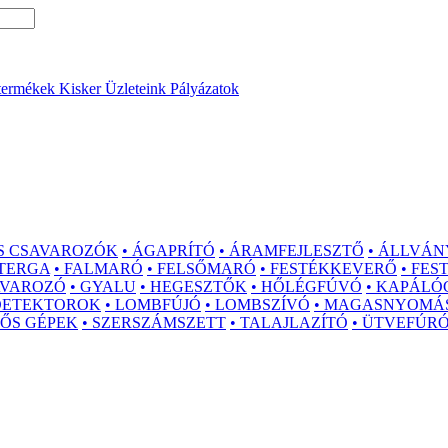
termékek
Kisker Üzleteink
Pályázatok
S CSAVAROZÓK
• ÁGAPRÍTÓ
• ÁRAMFEJLESZTŐ
• ÁLLVÁN
ZTERGA
• FALMARÓ
• FELSŐMARÓ
• FESTÉKKEVERŐ
• FE
AVAROZÓ
• GYALU
• HEGESZTŐK
• HŐLÉGFÚVÓ
• KAPÁLÓ
 DETEKTOROK
• LOMBFÚJÓ
• LOMBSZÍVÓ
• MAGASNYOMÁ
GŐS GÉPEK
• SZERSZÁMSZETT
• TALAJLAZÍTÓ
• ÜTVEFÚR