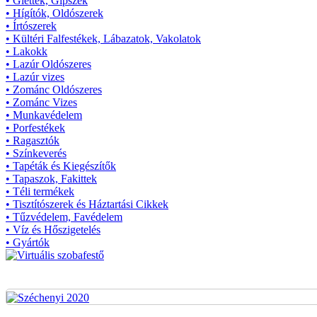
• Glettek, Gipszek
• Hígítók, Oldószerek
• Írtószerek
• Kültéri Falfestékek, Lábazatok, Vakolatok
• Lakokk
• Lazúr Oldószeres
• Lazúr vizes
• Zománc Oldószeres
• Zománc Vizes
• Munkavédelem
• Porfestékek
• Ragasztók
• Színkeverés
• Tapéták és Kiegészítők
• Tapaszok, Fakittek
• Téli termékek
• Tisztítószerek és Háztartási Cikkek
• Tűzvédelem, Favédelem
• Víz és Hőszigetelés
• Gyártók