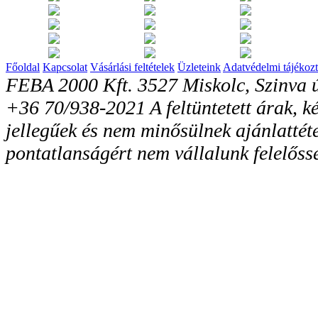
Főoldal
Kapcsolat
Vásárlási feltételek
Üzleteink
Adatvédelmi tájékozt
FEBA 2000 Kft. 3527 Miskolc, Szinva ú
+36 70/938-2021 A feltüntetett árak, ké
jellegűek és nem minősülnek ajánlattéte
pontatlanságért nem vállalunk felelőss