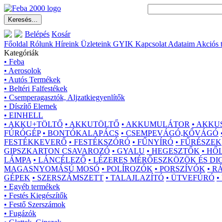
Belépés
Kosár
Főoldal
Rólunk
Híreink
Üzleteink
GYIK
Kapcsolat
Adataim
Akciós 
Kategóriák
• Feba
• Aerosolok
• Autós Termékek
• Beltéri Falfestékek
• Csemperagasztók, Aljzatkiegyenlítők
• Díszítő Elemek
• EINHELL
• AKKU+TÖLTŐ
• AKKUTÖLTŐ
• AKKUMULÁTOR
• AKKU
FÚRÓGÉP
• BONTÓKALAPÁCS
• CSEMPEVÁGÓ,KŐVÁGÓ
FESTÉKKEVERŐ
• FESTÉKSZÓRÓ
• FŰNYÍRÓ
• FŰRÉSZEK
GIPSZKARTON CSAVAROZÓ
• GYALU
• HEGESZTŐK
• HŐ
LÁMPA
• LÁNCÉLEZŐ
• LÉZERES MÉRŐESZKÖZÖK ÉS DI
MAGASNYOMÁSÚ MOSÓ
• POLÍROZÓK
• PORSZÍVÓK
• R
GÉPEK
• SZERSZÁMSZETT
• TALAJLAZÍTÓ
• ÜTVEFÚRÓ
•
• Egyéb termékek
• Festés Kiegészítők
• Festő Szerszámok
• Fugázók