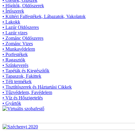
• Glettek, Gipszek
• Hígítók, Oldószerek
• Írtószerek
• Kültéri Falfestékek, Lábazatok, Vakolatok
• Lakokk
• Lazúr Oldószeres
• Lazúr vizes
• Zománc Oldószeres
• Zománc Vizes
• Munkavédelem
• Porfestékek
• Ragasztók
• Színkeverés
• Tapéták és Kiegészítők
• Tapaszok, Fakittek
• Téli termékek
• Tisztítószerek és Háztartási Cikkek
• Tűzvédelem, Favédelem
• Víz és Hőszigetelés
• Gyártók