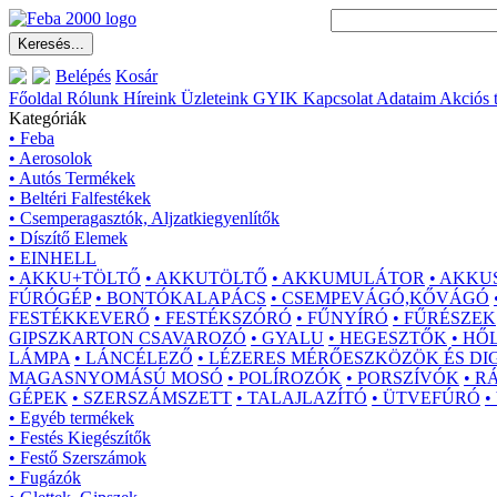
Belépés
Kosár
Főoldal
Rólunk
Híreink
Üzleteink
GYIK
Kapcsolat
Adataim
Akciós 
Kategóriák
• Feba
• Aerosolok
• Autós Termékek
• Beltéri Falfestékek
• Csemperagasztók, Aljzatkiegyenlítők
• Díszítő Elemek
• EINHELL
• AKKU+TÖLTŐ
• AKKUTÖLTŐ
• AKKUMULÁTOR
• AKKU
FÚRÓGÉP
• BONTÓKALAPÁCS
• CSEMPEVÁGÓ,KŐVÁGÓ
FESTÉKKEVERŐ
• FESTÉKSZÓRÓ
• FŰNYÍRÓ
• FŰRÉSZEK
GIPSZKARTON CSAVAROZÓ
• GYALU
• HEGESZTŐK
• HŐ
LÁMPA
• LÁNCÉLEZŐ
• LÉZERES MÉRŐESZKÖZÖK ÉS DI
MAGASNYOMÁSÚ MOSÓ
• POLÍROZÓK
• PORSZÍVÓK
• R
GÉPEK
• SZERSZÁMSZETT
• TALAJLAZÍTÓ
• ÜTVEFÚRÓ
•
• Egyéb termékek
• Festés Kiegészítők
• Festő Szerszámok
• Fugázók