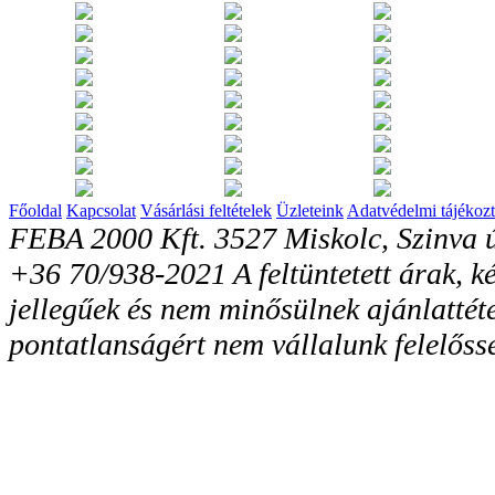
Főoldal
Kapcsolat
Vásárlási feltételek
Üzleteink
Adatvédelmi tájékozt
FEBA 2000 Kft. 3527 Miskolc, Szinva ú
+36 70/938-2021 A feltüntetett árak, ké
jellegűek és nem minősülnek ajánlattéte
pontatlanságért nem vállalunk felelőss