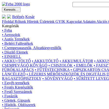
Belépés
Kosár
Főoldal
Rólunk
Híreink
Üzleteink
GYIK
Kapcsolat
Adataim
Akciós 
Kategóriák
• Feba
• Aerosolok
• Autós Termékek
• Beltéri Falfestékek
• Csemperagasztók, Aljzatkiegyenlítők
• Díszítő Elemek
• EINHELL
• AKKU+TÖLTŐ
• AKKUTÖLTŐ
• AKKUMULÁTOR
• AKKU
CSEMPEVÁGÓ,KŐVÁGÓ
• CSISZOLÓK
• EMELŐK
• FAES
FÚRÓKALAPÁCS
• FŰTÉSTECHNIKA
• GIPSZKARTON CS
LÁNCÉLEZŐ
• LÉZERES MÉRŐESZKÖZÖK ÉS DIGITÁLIS
RAGASZTÓPISZTOLY
• SÖVÉNYVÁGÓ
• SŰRÍTETT LEVE
• Egyéb termékek
• Festés Kiegészítők
• Festő Szerszámok
• Fugázók
• Glettek, Gipszek
• Hígítók, Oldószerek