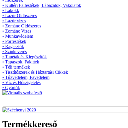
• Írtószerek
• Kültéri Falfestékek, Lábazatok, Vakolatok
• Lakokk
• Lazúr Oldószeres
• Lazúr vizes
• Zománc Oldószeres
• Zománc Vizes
• Munkavédelem
• Porfestékek
• Ragasztók
• Színkeverés
• Tapéták és Kiegészítők
• Tapaszok, Fakittek
• Téli termékek
• Tisztítószerek és Háztartási Cikkek
• Tűzvédelem, Favédelem
• Víz és Hőszigetelés
• Gyártók
Termékkereső