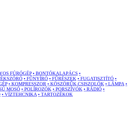
YOS FÚRÓGÉP
• BONTÓKALAPÁCS
•
STÉKSZÓRÓ
• FŰNYÍRÓ
• FŰRÉSZEK
• FUGATISZTÍTÓ
•
GÉP
• KOMPRESSZOR
• KÖSZÖRŰK,CSISZOLÓK
• LÁMPA
•
SÚ MOSÓ
• POLÍROZÓK
• PORSZÍVÓK
• RÁDIÓ
•
Ó
• VÍZTEHCNIKA
• TARTOZÉKOK