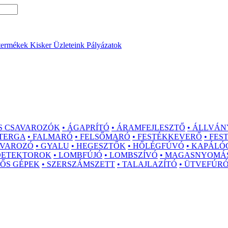
termékek
Kisker Üzleteink
Pályázatok
S CSAVAROZÓK
• ÁGAPRÍTÓ
• ÁRAMFEJLESZTŐ
• ÁLLVÁN
ZTERGA
• FALMARÓ
• FELSŐMARÓ
• FESTÉKKEVERŐ
• FE
AVAROZÓ
• GYALU
• HEGESZTŐK
• HŐLÉGFÚVÓ
• KAPÁLÓ
 DETEKTOROK
• LOMBFÚJÓ
• LOMBSZÍVÓ
• MAGASNYOMÁ
GŐS GÉPEK
• SZERSZÁMSZETT
• TALAJLAZÍTÓ
• ÜTVEFÚR