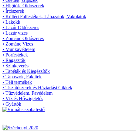
• Glettek, Gipszek
• Hígítók, Oldószerek
• Írtószerek
• Kültéri Falfestékek, Lábazatok, Vakolatok
• Lakokk
• Lazúr Oldószeres
• Lazúr vizes
• Zománc Oldószeres
• Zománc Vizes
• Munkavédelem
• Porfestékek
• Ragasztók
• Színkeverés
• Tapéták és Kiegészítők
• Tapaszok, Fakittek
• Téli termékek
• Tisztítószerek és Háztartási Cikkek
• Tűzvédelem, Favédelem
• Víz és Hőszigetelés
• Gyártók