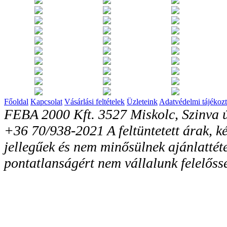
Főoldal
Kapcsolat
Vásárlási feltételek
Üzleteink
Adatvédelmi tájékozt
FEBA 2000 Kft. 3527 Miskolc, Szinva ú
+36 70/938-2021 A feltüntetett árak, ké
jellegűek és nem minősülnek ajánlattéte
pontatlanságért nem vállalunk felelőss