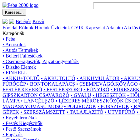
Belépés
Kosár
Főoldal
Rólunk
Híreink
Üzleteink
GYIK
Kapcsolat
Adataim
Akciós 
Kategóriák
• Feba
• Aerosolok
• Autós Termékek
• Beltéri Falfestékek
• Csemperagasztók, Aljzatkiegyenlítők
• Díszítő Elemek
• EINHELL
• AKKU+TÖLTŐ
• AKKUTÖLTŐ
• AKKUMULÁTOR
• AKKU
FÚRÓGÉP
• BONTÓKALAPÁCS
• CSEMPEVÁGÓ,KŐVÁGÓ
FESTÉKKEVERŐ
• FESTÉKSZÓRÓ
• FŰNYÍRÓ
• FŰRÉSZEK
GIPSZKARTON CSAVAROZÓ
• GYALU
• HEGESZTŐK
• HŐ
LÁMPA
• LÁNCÉLEZŐ
• LÉZERES MÉRŐESZKÖZÖK ÉS DI
MAGASNYOMÁSÚ MOSÓ
• POLÍROZÓK
• PORSZÍVÓK
• R
GÉPEK
• SZERSZÁMSZETT
• TALAJLAZÍTÓ
• ÜTVEFÚRÓ
•
• Egyéb termékek
• Festés Kiegészítők
• Festő Szerszámok
• Fugázók