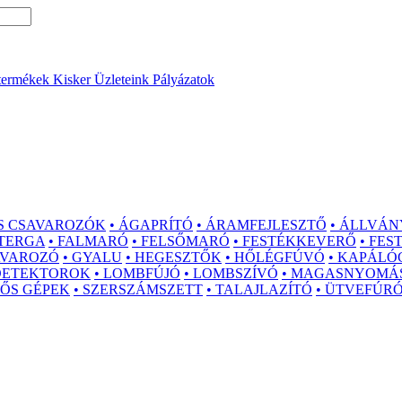
termékek
Kisker Üzleteink
Pályázatok
S CSAVAROZÓK
• ÁGAPRÍTÓ
• ÁRAMFEJLESZTŐ
• ÁLLVÁN
ZTERGA
• FALMARÓ
• FELSŐMARÓ
• FESTÉKKEVERŐ
• FE
AVAROZÓ
• GYALU
• HEGESZTŐK
• HŐLÉGFÚVÓ
• KAPÁLÓ
 DETEKTOROK
• LOMBFÚJÓ
• LOMBSZÍVÓ
• MAGASNYOMÁ
GŐS GÉPEK
• SZERSZÁMSZETT
• TALAJLAZÍTÓ
• ÜTVEFÚR