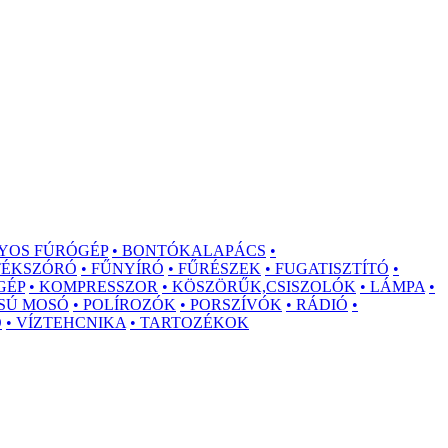
YOS FÚRÓGÉP
• BONTÓKALAPÁCS
•
STÉKSZÓRÓ
• FŰNYÍRÓ
• FŰRÉSZEK
• FUGATISZTÍTÓ
•
GÉP
• KOMPRESSZOR
• KÖSZÖRŰK,CSISZOLÓK
• LÁMPA
•
SÚ MOSÓ
• POLÍROZÓK
• PORSZÍVÓK
• RÁDIÓ
•
Ó
• VÍZTEHCNIKA
• TARTOZÉKOK