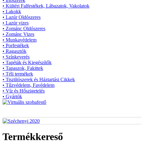
• Írtószerek
• Kültéri Falfestékek, Lábazatok, Vakolatok
• Lakokk
• Lazúr Oldószeres
• Lazúr vizes
• Zománc Oldószeres
• Zománc Vizes
• Munkavédelem
• Porfestékek
• Ragasztók
• Színkeverés
• Tapéták és Kiegészítők
• Tapaszok, Fakittek
• Téli termékek
• Tisztítószerek és Háztartási Cikkek
• Tűzvédelem, Favédelem
• Víz és Hőszigetelés
• Gyártók
Termékkereső