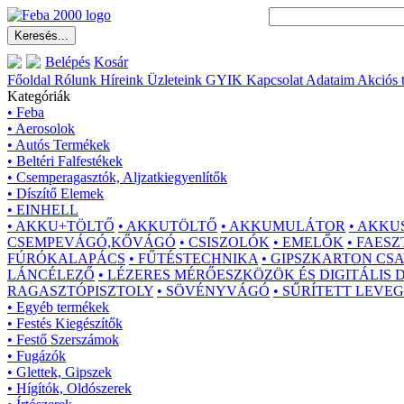
Belépés
Kosár
Főoldal
Rólunk
Híreink
Üzleteink
GYIK
Kapcsolat
Adataim
Akciós 
Kategóriák
• Feba
• Aerosolok
• Autós Termékek
• Beltéri Falfestékek
• Csemperagasztók, Aljzatkiegyenlítők
• Díszítő Elemek
• EINHELL
• AKKU+TÖLTŐ
• AKKUTÖLTŐ
• AKKUMULÁTOR
• AKKU
CSEMPEVÁGÓ,KŐVÁGÓ
• CSISZOLÓK
• EMELŐK
• FAES
FÚRÓKALAPÁCS
• FŰTÉSTECHNIKA
• GIPSZKARTON CS
LÁNCÉLEZŐ
• LÉZERES MÉRŐESZKÖZÖK ÉS DIGITÁLIS
RAGASZTÓPISZTOLY
• SÖVÉNYVÁGÓ
• SŰRÍTETT LEVE
• Egyéb termékek
• Festés Kiegészítők
• Festő Szerszámok
• Fugázók
• Glettek, Gipszek
• Hígítók, Oldószerek