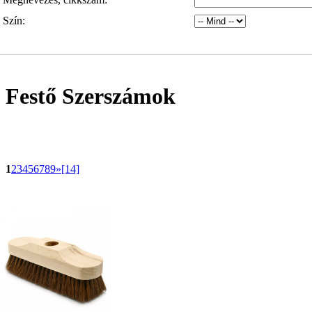
Szín:
Festő Szerszámok
1
2
3
4
5
6
7
8
9
»
[14]