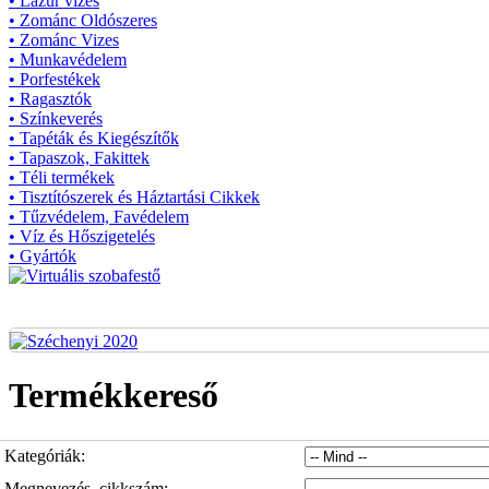
• Lazúr vizes
• Zománc Oldószeres
• Zománc Vizes
• Munkavédelem
• Porfestékek
• Ragasztók
• Színkeverés
• Tapéták és Kiegészítők
• Tapaszok, Fakittek
• Téli termékek
• Tisztítószerek és Háztartási Cikkek
• Tűzvédelem, Favédelem
• Víz és Hőszigetelés
• Gyártók
Termékkereső
Kategóriák:
Megnevezés, cikkszám: