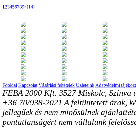
1
2
3
4
5
6
7
8
9
»
[14]
Főoldal
Kapcsolat
Vásárlási feltételek
Üzleteink
Adatvédelmi tájékozt
FEBA 2000 Kft. 3527 Miskolc, Szinva ú
+36 70/938-2021 A feltüntetett árak, ké
jellegűek és nem minősülnek ajánlattéte
pontatlanságért nem vállalunk felelőss