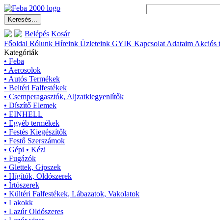
Belépés
Kosár
Főoldal
Rólunk
Híreink
Üzleteink
GYIK
Kapcsolat
Adataim
Akciós 
Kategóriák
• Feba
• Aerosolok
• Autós Termékek
• Beltéri Falfestékek
• Csemperagasztók, Aljzatkiegyenlítők
• Díszítő Elemek
• EINHELL
• Egyéb termékek
• Festés Kiegészítők
• Festő Szerszámok
• Gépi
• Kézi
• Fugázók
• Glettek, Gipszek
• Hígítók, Oldószerek
• Írtószerek
• Kültéri Falfestékek, Lábazatok, Vakolatok
• Lakokk
• Lazúr Oldószeres