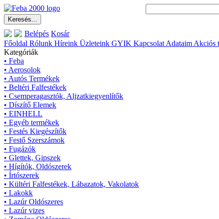
Belépés
Kosár
Főoldal
Rólunk
Híreink
Üzleteink
GYIK
Kapcsolat
Adataim
Akciós 
Kategóriák
• Feba
• Aerosolok
• Autós Termékek
• Beltéri Falfestékek
• Csemperagasztók, Aljzatkiegyenlítők
• Díszítő Elemek
• EINHELL
• Egyéb termékek
• Festés Kiegészítők
• Festő Szerszámok
• Fugázók
• Glettek, Gipszek
• Hígítók, Oldószerek
• Írtószerek
• Kültéri Falfestékek, Lábazatok, Vakolatok
• Lakokk
• Lazúr Oldószeres
• Lazúr vizes