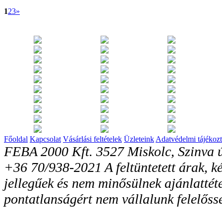
1
2
3
»
Főoldal
Kapcsolat
Vásárlási feltételek
Üzleteink
Adatvédelmi tájékozt
FEBA 2000 Kft. 3527 Miskolc, Szinva ú
+36 70/938-2021 A feltüntetett árak, ké
jellegűek és nem minősülnek ajánlattéte
pontatlanságért nem vállalunk felelőss