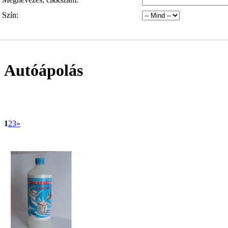
Szín:
Autóápolás
1
2
3
»