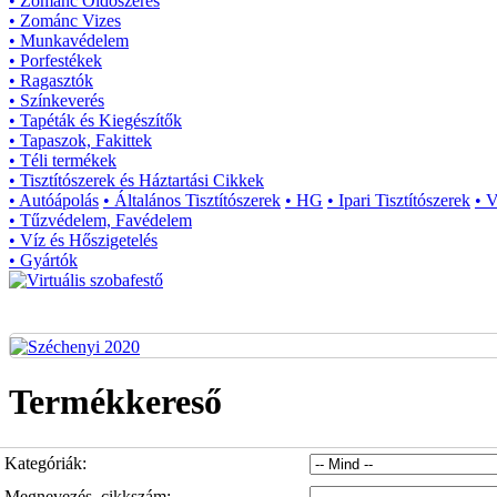
• Zománc Oldószeres
• Zománc Vizes
• Munkavédelem
• Porfestékek
• Ragasztók
• Színkeverés
• Tapéták és Kiegészítők
• Tapaszok, Fakittek
• Téli termékek
• Tisztítószerek és Háztartási Cikkek
• Autóápolás
• Általános Tisztítószerek
• HG
• Ipari Tisztítószerek
• 
• Tűzvédelem, Favédelem
• Víz és Hőszigetelés
• Gyártók
Termékkereső
Kategóriák:
Megnevezés, cikkszám: