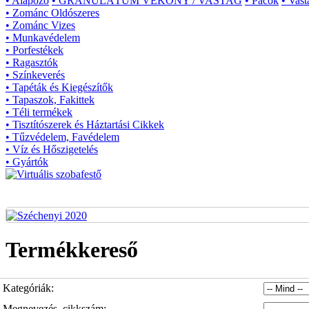
• Alapozó
• GRANULÁTUM VÉKONY / VASTAG
• Pácok
• Vast
• Zománc Oldószeres
• Zománc Vizes
• Munkavédelem
• Porfestékek
• Ragasztók
• Színkeverés
• Tapéták és Kiegészítők
• Tapaszok, Fakittek
• Téli termékek
• Tisztítószerek és Háztartási Cikkek
• Tűzvédelem, Favédelem
• Víz és Hőszigetelés
• Gyártók
Termékkereső
Kategóriák:
Megnevezés, cikkszám: