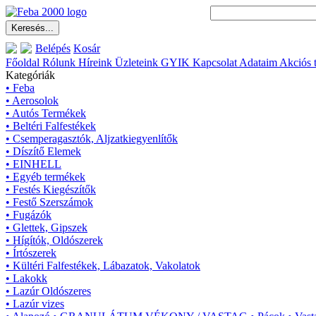
Belépés
Kosár
Főoldal
Rólunk
Híreink
Üzleteink
GYIK
Kapcsolat
Adataim
Akciós 
Kategóriák
• Feba
• Aerosolok
• Autós Termékek
• Beltéri Falfestékek
• Csemperagasztók, Aljzatkiegyenlítők
• Díszítő Elemek
• EINHELL
• Egyéb termékek
• Festés Kiegészítők
• Festő Szerszámok
• Fugázók
• Glettek, Gipszek
• Hígítók, Oldószerek
• Írtószerek
• Kültéri Falfestékek, Lábazatok, Vakolatok
• Lakokk
• Lazúr Oldószeres
• Lazúr vizes