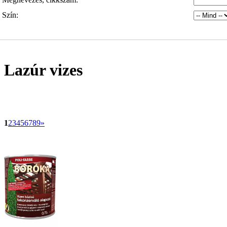
Szín:
Lazúr vizes
1
2
3
4
5
6
7
8
9
»