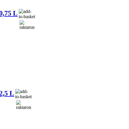
,75 L
,5 L