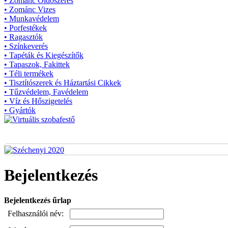
• Zománc Oldószeres
• Zománc Vizes
• Munkavédelem
• Porfestékek
• Ragasztók
• Színkeverés
• Tapéták és Kiegészítők
• Tapaszok, Fakittek
• Téli termékek
• Tisztítószerek és Háztartási Cikkek
• Tűzvédelem, Favédelem
• Víz és Hőszigetelés
• Gyártók
Bejelentkezés
Bejelentkezés űrlap
Felhasználói név: